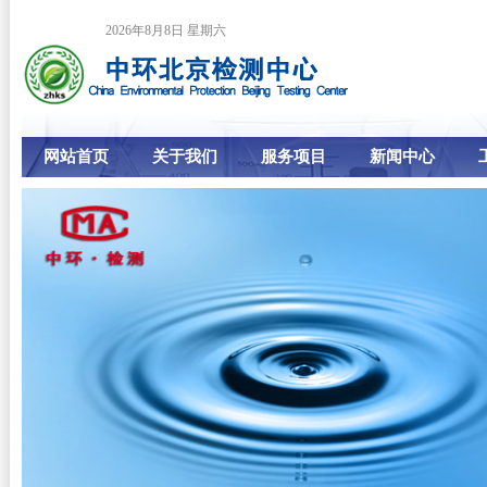
2026年8月8日 星期六
网站首页
关于我们
服务项目
新闻中心