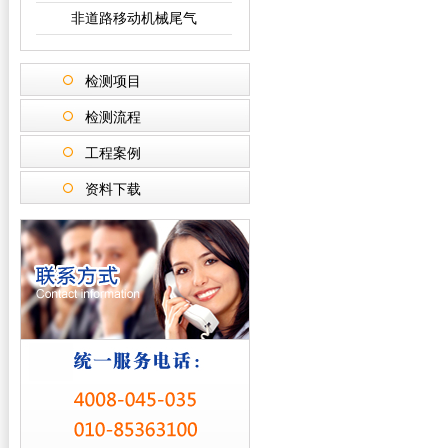
非道路移动机械尾气
检测项目
检测流程
工程案例
资料下载