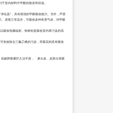
利于室内材料中甲醛的散发和排放。
净化器”，具有很强的甲醛吸收能力。另外，芦荟
兰、虎尾兰等花卉，可吸收多种有害气体，对甲醛
以吸收电脑辐射。铁树则是吸收室内苯污染的高
可有效除去三氟乙烯的污染，而菊花则具有吸收
齿龈肿胀糜烂久治不愈， 鼻出血，皮肤出现紫