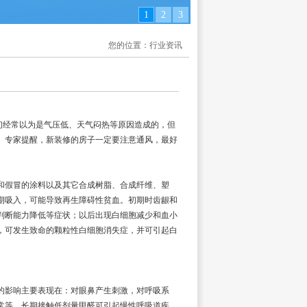
1
2
3
您的位置：行业资讯
们经常以为是气压低、天气闷热等原因造成的，但
。专家提醒，新装修的房子一定要注意通风，最好
假冒的涂料以及其它合成树脂、合成纤维、塑
期吸入，可能导致再生障碍性贫血。初期时齿龈和
判断能力降低等症状；以后出现白细胞减少和血小
，可发生致命的颗粒性白细胞消失症，并可引起白
影响主要表现在：对眼鼻产生刺激，对呼吸系
常等。长期接触低剂量甲醛可引起慢性呼吸道疾