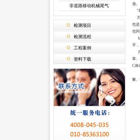
放。
非道路移动机械尾气
“最
为有
也是
检测项目
也同
检测流程
仙人
手，
工程案例
月季
苯、
资料下载
C身
1、
癜、
2
3
4
5
6
7
8
9