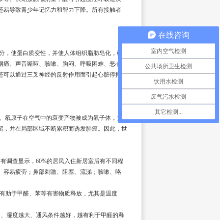
还易导致青少年记忆力和智力下降。所有接触者
在线咨询
室内空气检测
分，使蛋白质变性，并使人体组织脂肪皂化，破
咽痛、声音嘶哑、咳嗽、胸闷、呼吸困难、恶心乏
公共场所卫生检测
还可以通过三叉神经的反射作用而引起心脏停搏、
饮用水检测
废气污水检测
其它检测...
。氡原子在空气中的衰变产物被成为氡子体，为
留，并在局部区域不断累积而诱发肺癌。因此，世
调查显示，60%的居民入住新居室后有不同程
、容易疲劳；鼻部刺激、阻塞、流涕；咳嗽、咯
有助于甲醛、苯等有害物质释放，尤其是温度
、湿度越大、通风条件越好，越有利于甲醛的释