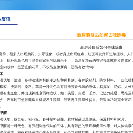
业资讯
新房装修后如何去味除毒
新房装修后如何去味除毒
季，很多人出现胸闷、头晕现象，或者身上出现红点、红斑等发痒和过敏症状。人
上，这种现象也有可能是你家里的隐形杀手——高浓度释放的有害气体或物质造成的
室内栽种一些适宜的花草，不仅能点缀新房，还能有效“除毒”
苯
地：油漆、各种油漆涂料的添加剂和稀释剂、各种胶粘剂、防水材料、一些低档和
橡胶、洗涤剂、染料。苯是一种无色具有特殊芳香气味的液体，易挥发、易燃。人长
膜有出血症，并出现神经衰弱样症状，如：头昏、失眠、乏力、记忆力减退、思维及
少，严重时可使骨髓造血机能发生障碍，导致再生障碍性贫血。若造血功能完全破坏
。
甲醛
地：胶合板、刨花板、各种塑料贴面、胶粘制品以及绝缘、保温材料和家具。
是一种无色、有强烈刺激气味的气体，具有强烈的致癌和促癌作用。对人体健康的
消化系统、中枢神经系统产生不良影响，还会导致肺功能、肝功能异常和免疫功能异