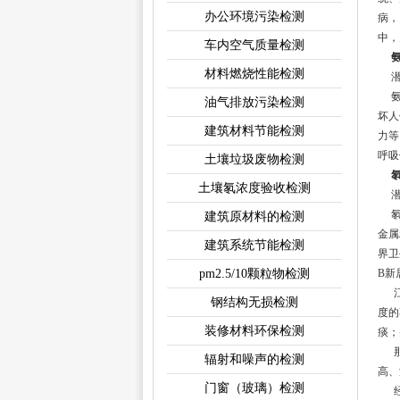
办公环境污染检测
病，
中，
车内空气质量检测
材料燃烧性能检测
潜
氨属
油气排放污染检测
坏人
建筑材料节能检测
力等
呼吸
土壤垃圾废物检测
土壤氡浓度验收检测
潜
氡是
建筑原材料的检测
金属
建筑系统节能检测
界卫
pm2.5/10颗粒物检测
B新
江门
钢结构无损检测
度的
装修材料环保检测
痰；
那么
辐射和噪声的检测
高、
门窗（玻璃）检测
经研