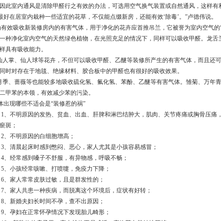
因此室内通风是清除甲醛行之有效的办法，可选用空气换气装置或自然通风，这样有
好在居室内栽种一些适宜的花草，不仅能点缀新房，还能有效‘除毒’。”卢德伟说。
效吸收新装修房内的有害气体，用于净化的花卉应首推吊兰，它被誉为室内空气的“
一种净化室内空气的天然绿色植物，在光照充足的情况下，同样可以吸收甲醛。龙舌
样具有吸收能力。
掌、仙人球等花卉，不但可以吸收甲醛、乙醚等装修所产生的有害气体，而且还可
同时对存在于地毯、绝缘材料、胶合板中的甲醛也有很好的吸收效果。
、蔷薇等也能较多地吸收硫化氢、氟化氢、苯酚、乙醚等有害气体。雏菊、万年青
二甲苯的本领，有效减少苯的污染。
体出现哪些不适会是“装修惹的祸”
不明原因的发热、贫血、出血、肝脾和淋巴结肿大，肌肉、关节疼痛或胸骨压痛，
瘀斑；
、不明原因的白细胞增高；
、清晨起床时感到憋闷、恶心，家人尤其是小孩容易感冒；
、经常感到嗓子不舒服，有异物感，呼吸不畅；
、小孩经常咳嗽、打喷嚏，免疫力下降；
、家人常常皮肤过敏，且是群发性的；
、家人共患一种疾病，而脱离这个环境后，症状有好转；
、新婚夫妇长时间不孕，查不出原因；
、孕妇在正常怀孕情况下发现胎儿畸形；