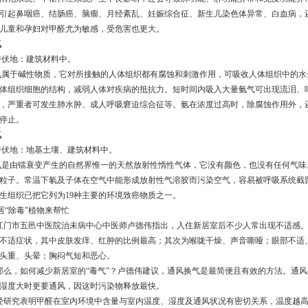
引起鼻咽癌、结肠癌、脑瘤、月经紊乱、妊娠综合征、新生儿染色体异常、白血病，
儿童和孕妇对甲醛尤为敏感，受危害也更大。
氨
伏地：建筑材料中。
于碱性物质，它对所接触的人体组织都有腐蚀和刺激作用，可吸收人体组织中的水
体组织细胞的结构，减弱人体对疾病的抵抗力。短时间内吸入大量氨气可出现流泪、
，严重者可发生肺水肿、成人呼吸窘迫综合征等。氨在浓度过高时，除腐蚀作用外，
停止。
氡
伏地：地基土壤、建筑材料中。
由镭衰变产生的自然界惟一的天然放射性惰性气体，它没有颜色，也没有任何气味
粒子。常温下氡及子体在空气中能形成放射性气溶胶而污染空气，容易被呼吸系统截
生组织已把它列为19种主要的环境致癌物质之一。
居“除毒”植物来帮忙
市五邑中医院治未病中心中医师卢德伟指出，入住新居室后不少人常出现不适感。有
不适症状，其中皮肤发痒、红肿的比例最高；其次为喉咙干燥、声音嘶哑；眼部不适
头重、头晕；胸闷气短和恶心。
，如何减少新居室的“毒气”？卢德伟建议，通风换气是最简便且有效的方法。通风
湿度大时更要通风，因这时污染物释放最快。
究表明甲醛在室内环境中含量与室内温度、湿度及通风状况有密切关系，温度越高