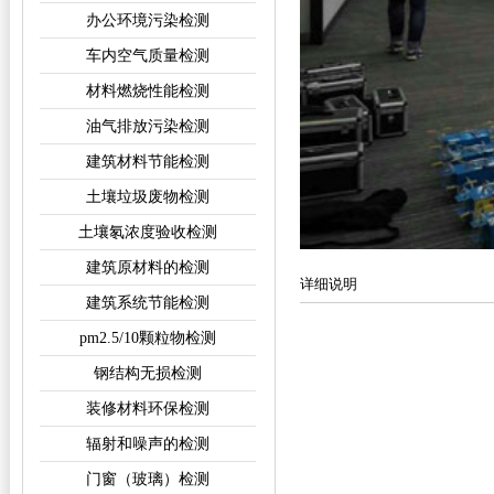
办公环境污染检测
车内空气质量检测
材料燃烧性能检测
油气排放污染检测
建筑材料节能检测
土壤垃圾废物检测
土壤氡浓度验收检测
建筑原材料的检测
详细说明
建筑系统节能检测
pm2.5/10颗粒物检测
钢结构无损检测
装修材料环保检测
辐射和噪声的检测
门窗（玻璃）检测