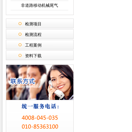
非道路移动机械尾气
检测项目
检测流程
工程案例
资料下载