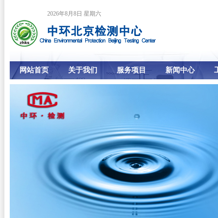
2026年8月8日 星期六
网站首页
关于我们
服务项目
新闻中心